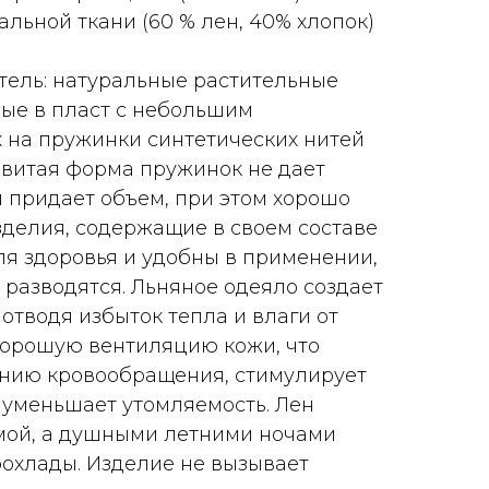
альной ткани (60 % лен, 40% хлопок)
ель: натуральные растительные
ные в пласт с небольшим
 на пружинки синтетических нитей
Извитая форма пружинок не дает
и придает объем, при этом хорошо
зделия, содержащие в своем составе
ля здоровья и удобны в применении,
 разводятся. Льняное одеяло создает
отводя избыток тепла и влаги от
хорошую вентиляцию кожи, что
ению кровообращения, стимулирует
 уменьшает утомляемость. Лен
мой, а душными летними ночами
охлады. Изделие не вызывает