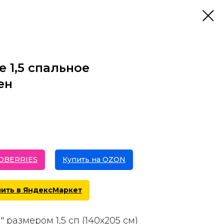
 1,5 спальное
ен
LDBERRIES
Купить на OZON
пить в ЯндексМаркет
 размером 1,5 сп (140х205 см)