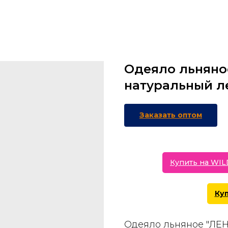
Одеяло льняное
натуральный л
Заказать оптом
Купить на WI
Ку
Одеяло льняное "ЛЕН"